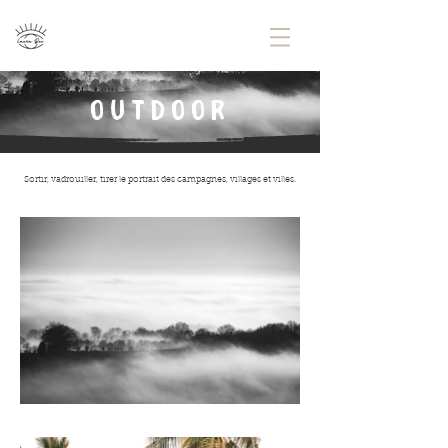
OUTDOOR
Sortir, vadrouiller, tirer le portrait des campagnes, villages et villes.